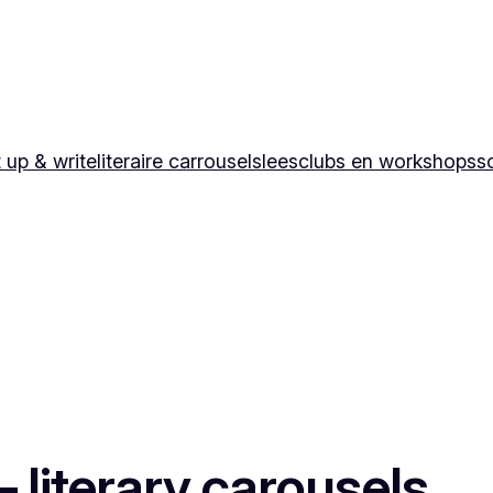
 up & write
literaire carrousels
leesclubs en workshops
sc
 – literary carousels