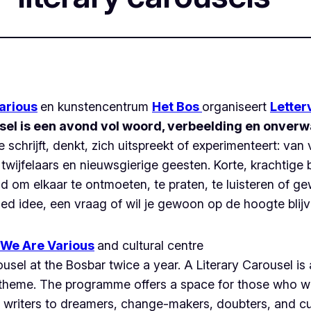
arious
en kunstencentrum
Het Bos
organiseert
Letter
ousel is een avond vol woord, verbeelding en onve
chrijft, denkt, zich uitspreekt of experimenteert: van 
 twijfelaars en nieuwsgierige geesten. Korte, krachtige
jd om elkaar te ontmoeten, te praten, te luisteren of g
ed idee, een vraag of wil je gewoon op de hoogte blijv
We Are Various
and cultural centre
usel at the Bosbar twice a year. A Literary Carousel is
theme. The programme offers a space for those who wri
er writers to dreamers, change-makers, doubters, and c