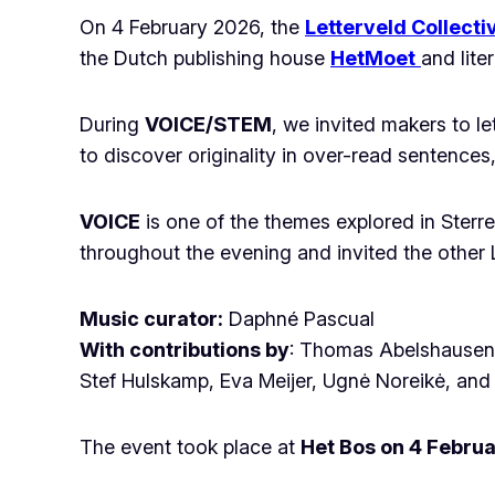
On 4 February 2026, the
Letterveld Collecti
the Dutch publishing house
HetMoet
and lit
During
VOICE/STEM
, we invited makers to le
to discover originality in over-read sentences,
VOICE
is one of the themes explored in
Sterr
throughout the evening and invited the other
Music curator:
Daphné Pascual
With contributions by
: Thomas Abelshausen, 
Stef Hulskamp, Eva Meijer, Ugnė Noreikė, and 
The event took place at
Het Bos on 4 Febru