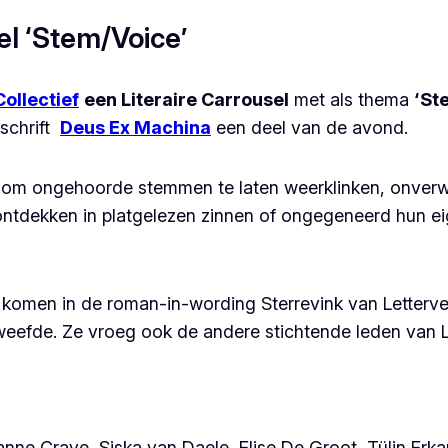
el ‘Stem/Voice’
Collectief
een Literaire Carrousel
met als thema
‘St
jdschrift
Deus Ex Machina
een deel van de avond.
m ongehoorde stemmen te laten weerklinken, onverwac
e ontdekken in platgelezen zinnen of ongegeneerd hun e
d komen in de roman-in-wording
Sterrevink
van Letterve
efde. Ze vroeg ook de andere stichtende leden van L
e Craye, Siska van Daele, Elise De Groot, Tülin Erkan