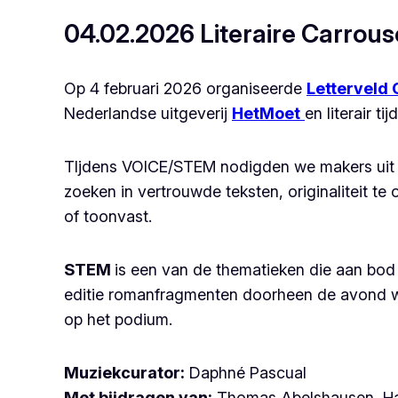
04.02.2026 Literaire Carrous
Op 4 februari 2026 organiseerde
Letterveld 
Nederlandse uitgeverij
HetMoet
en literair ti
TIjdens VOICE/STEM nodigden we makers uit o
zoeken in vertrouwde teksten, originaliteit t
of toonvast.
STEM
is een van de thematieken die aan bo
editie romanfragmenten doorheen de avond we
op het podium.
Muziekcurator:
Daphné Pascual
Met bijdragen van:
Thomas Abelshausen, Hann