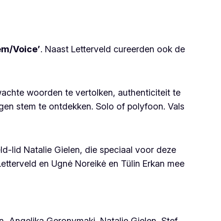
em/Voice’
. Naast Letterveld cureerden ook de
hte woorden te vertolken, authenticiteit te
igen stem te ontdekken. Solo of polyfoon. Vals
ld-lid Natalie Gielen, die speciaal voor deze
etterveld en Ugnė Noreikė en Tülin Erkan mee
, Angelika Geronymaki, Natalie Gielen, Stef