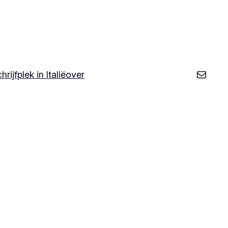
Mail butto
hrijfplek in Italië
over