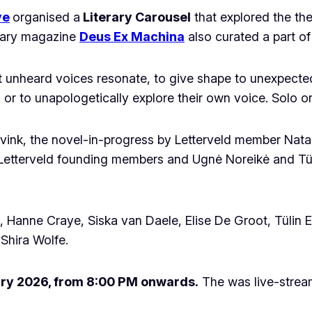
ve
organised a
Literary Carousel
that explored the t
erary magazine
Deus Ex Machina
also curated a part of
t unheard voices resonate, to give shape to unexpected 
 or to unapologetically explore their own voice. Solo or
evink
, the novel-in-progress by Letterveld member Nata
 Letterveld founding members and Ugnė Noreikė and Tül
Hanne Craye, Siska van Daele, Elise De Groot, Tülin E
Shira Wolfe.
ary 2026, from 8:00 PM onwards.
The was live-strea