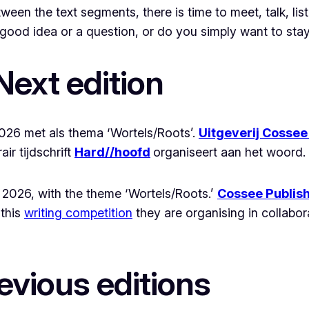
een the text segments, there is time to meet, talk, liste
a good idea or a question, or do you simply want to sta
Next edition
026 met als thema ‘Wortels/Roots’.
Uitgeverij Cosse
air tijdschrift
Hard//hoofd
organiseert aan het woord.
r 2026, with the theme ‘Wortels/Roots.’
Cossee Publis
 this
writing competition
they are organising in collabor
revious editions