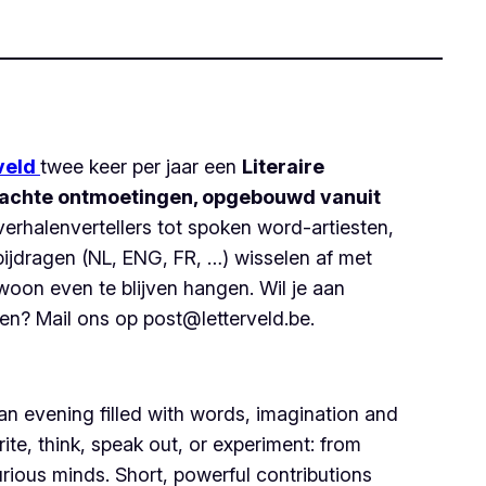
veld
twee keer per jaar een
Literaire
rwachte ontmoetingen, opgebouwd vanuit
verhalenvertellers tot spoken word-artiesten,
 bijdragen (NL, ENG, FR, …) wisselen af met
ewoon even te blijven hangen. Wil je aan
en? Mail ons op post@letterveld.be.
 an evening filled with words, imagination and
te, think, speak out, or experiment: from
urious minds. Short, powerful contributions