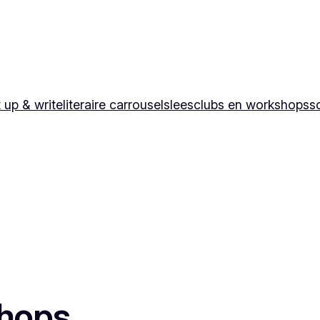
 up & write
literaire carrousels
leesclubs en workshops
sc
shops