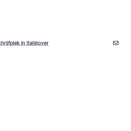
Mail butto
hrijfplek in Italië
over